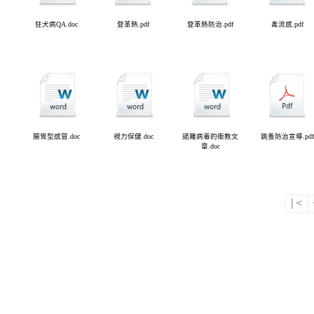
狂犬病QA.doc
登革熱.pdf
登革熱防治.pdf
禽流感.pdf
腸胃型感冒.doc
視力保健.doc
諾羅病毒的衛教文
跳蚤防治宣導.pdf
章.doc
|<