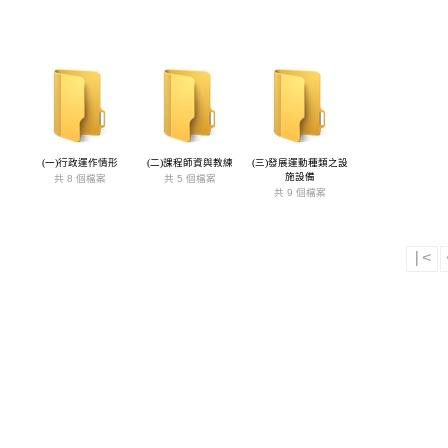
(一)行政運作情形
(二)課程師資與教練
(三)發展運動種類之設
施設備
共 8 個檔案
共 5 個檔案
共 9 個檔案
|<