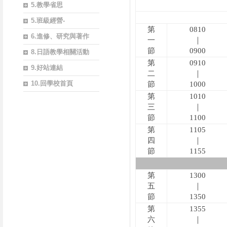
5.教學省思
5.班級經營-
第
0810
6.進修、研究與著作
一
｜
節
0900
8.日語教學相關活動
第
0910
9.好站連結
二
｜
10.回學校首頁
節
1000
第
1010
三
｜
節
1100
第
1105
四
｜
節
1155
第
1300
五
｜
節
1350
第
1355
六
｜