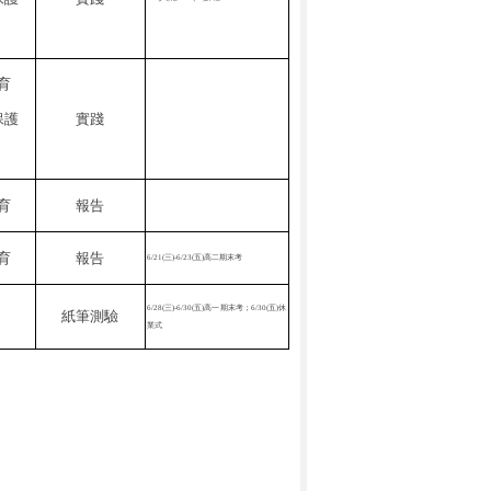
育
保護
實踐
育
報告
育
報告
6/21(
三
)-6/23(
五
)
高二期末考
6/28(
三
)-6/30(
五
)
高一期末考；
6/30(
五
)
休
紙筆測驗
業式