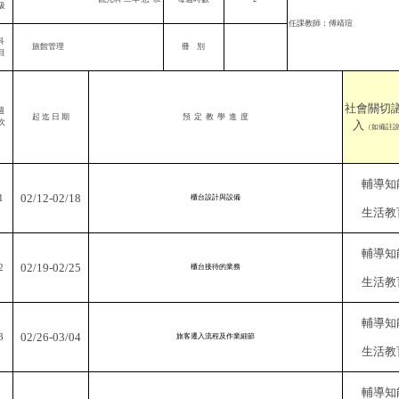
級
任課教師：傅靖瑄
科
旅館管理
冊
別
目
社會關切
週
起 迄 日 期
預
定
教
學
進
度
次
入
（如備註
輔導知
02/12-02/18
1
櫃台設計與設備
生活教
輔導知
02/19-02/25
2
櫃台接待的業務
生活教
輔導知
02/26-03/04
3
旅客遷入流程及作業細節
生活教
輔導知