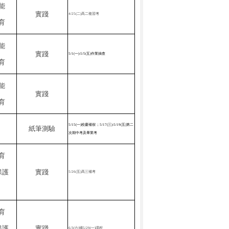
能
實踐
4/25(
二
)
高二複習考
育
能
實踐
5/1(
一
)-5/5(
五
)
作業抽查
育
能
實踐
育
5/15(
一
)
校慶補假；
5/17(
三
)-5/19(
五
)
第二
紙筆測驗
次期中考及畢業考
育
保護
實踐
5/26(
五
)
高三補考
育
保護
實踐
6/3(
六
)
補
5/29(
一
)
課程