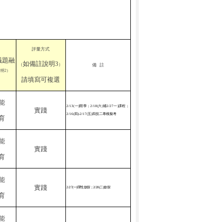
評量方式
議題融
如備註說明
3
（
）
備
註
說明
2
）
請填寫可複選
能
2/13(
一
)
開學；
2/18(
六
)
補
2/27
一
)
課程；
實踐
2/16(
四
)-2/17(
五
)
四技二專模擬考
育
能
實踐
育
能
實踐
2/27(
一
)
彈性放假；
2/28(
二
)
放假
育
能