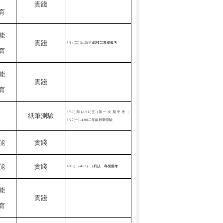
實踐
育
能
實踐
3/14(
二
)-3/15(
三
)
四技二專模擬考
育
能
實踐
育
3/30(
四
)-3/31(
五
)
第一次期中考；
紙筆測驗
3/27(
一
)14:00
二年級射擊體驗
能
實踐
能
實踐
4/10(
一
)-4/11(
二
)
四技二專模擬考
能
實踐
育