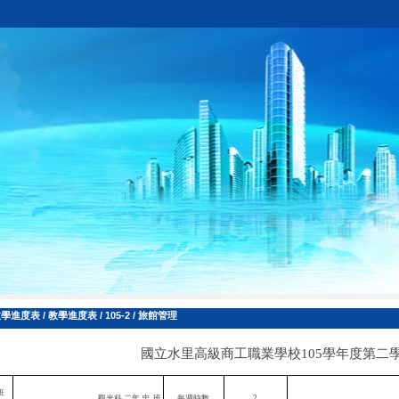
教學進度表
/
教學進度表
/
105-2
/
旅館管理
國立水里高級商工職業學校
105
學年度第二
班
觀光科 二年 忠
班
每週時數
2