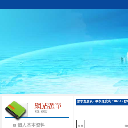
教學進度表
/
教學進度表
/
107-1
/
飲
個人基本資料
班
級
觀