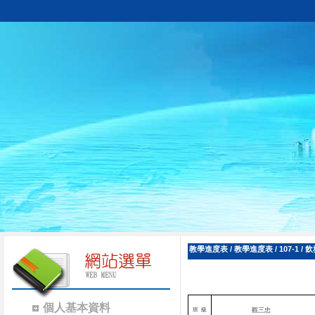
教學進度表
/
教學進度表
/
107-1
/
飲
個人基本資料
班
級
觀三忠