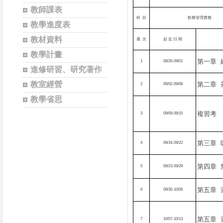
教師課表
科
目
飲務管理實務
教學進度表
教材資料
週
次
起
迄
日
期
教學計畫
第一章
1
08/26-09/01
進修研習、研究著作
教室經營
第二章
2
09/02-09/08
教學省思
複習考
3
09/09-09/15
第三章
4
09/16-09/22
第四章
5
09/23-09/29
第五章
6
09/30-10/06
第五章
7
10/07-10/13