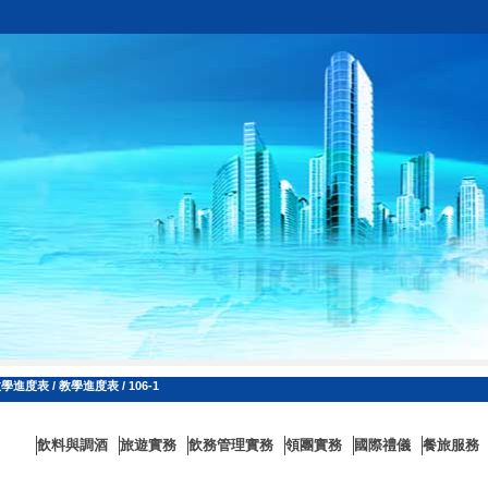
教學進度表
/
教學進度表
/
106-1
飲料與調酒
旅遊實務
飲務管理實務
領團實務
國際禮儀
餐旅服務