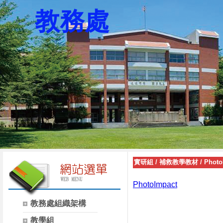
教務處
實研組
/
補救教學教材
/
Phot
PhotoImpact
教務處組織架構
教學組