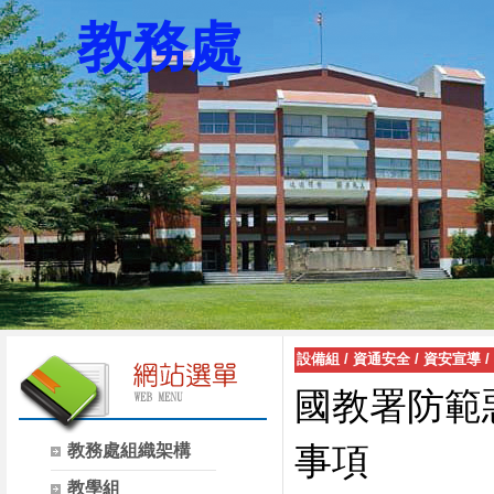
教務處
設備組
/
資通安全
/
資安宣導
/
國教署防範
事項
教務處組織架構
教學組