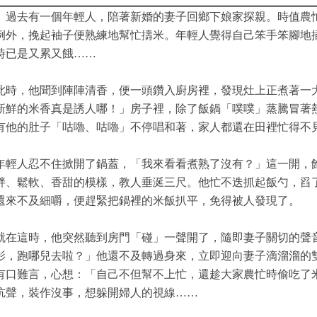
過去有一個年輕人，陪著新婚的妻子回鄉下娘家探親。時值農
例外，挽起袖子便熟練地幫忙擣米。年輕人覺得自己笨手笨腳地
時已是又累又餓……
此時，他聞到陣陣清香，便一頭鑽入廚房裡，發現灶上正煮著一
新鮮的米香真是誘人哪！」房子裡，除了飯鍋「噗噗」蒸騰冒著
有他的肚子「咕嚕、咕嚕」不停唱和著，家人都還在田裡忙得不
年輕人忍不住掀開了鍋蓋，「我來看看煮熟了沒有？」這一開，
胖、鬆軟、香甜的模樣，教人垂涎三尺。他忙不迭抓起飯勺，舀
還來不及細嚼，便趕緊把鍋裡的米飯扒平，免得被人發現了。
就在這時，他突然聽到房門「碰」一聲開了，隨即妻子關切的聲
影，跑哪兒去啦？」他還不及轉過身來，立即迎向妻子滴溜溜的
有口難言，心想：「自己不但幫不上忙，還趁大家農忙時偷吃了
吭聲，裝作沒事，想躲開婦人的視線……