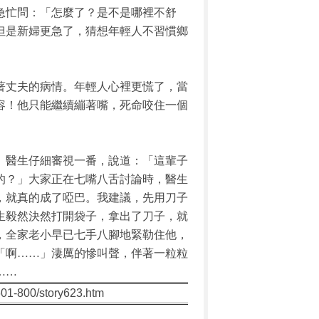
急忙問：「怎麼了？是不是哪裡不舒
但是新婦更急了，猜想年輕人不習慣鄉
著丈夫的病情。年輕人心裡更慌了，當
容！他只能繼續繃著嘴，死命咬住一個
。醫生仔細審視一番，說道：「這輩子
的？」大家正在七嘴八舌討論時，醫生
，就真的成了啞巴。我建議，先用刀子
生毅然決然打開袋子，拿出了刀子，就
，全家老小早已七手八腳地緊勒住他，
「啊……」淒厲的慘叫聲，伴著一粒粒
……
01-800/story623.htm