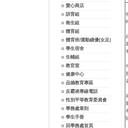
愛心商店
訓育組
衛生組
體育組
體育班/運動績優(女足)
學生宿舍
生輔組
教官室
健康中心
品德教育專區
反霸凌專線電話
性別平等教育委員會
學務處章則
學生手冊
回學務處首頁