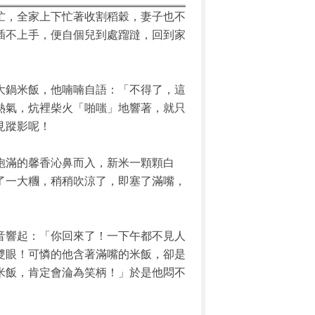
忙，全家上下忙著收割稻穀，妻子也不
插不上手，便自個兒到處蹓躂，回到家
大鍋米飯，他喃喃自語：「不得了，這
熱氣，炕裡柴火「啪嗤」地響著，就只
見蹤影呢！
飽滿的馨香沁鼻而入，新米一顆顆白
了一大糰，稍稍吹涼了，即塞了滿嘴，
音響起：「你回來了！一下午都不見人
雙眼！可憐的他含著滿嘴的米飯，卻是
米飯，肯定會淪為笑柄！」於是他悶不