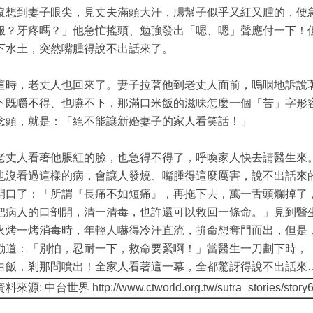
沒想到妻子眼尖，見丈夫滿頭大汗，腮幫子似乎又紅又腫的，便
服？牙疼嗎？」他急忙搖頭、勉強發出「嗯、嗯」聲應付一下！
下水土，突然嘴腫得說不出話來了。
這時，老丈人也回來了。妻子拉著他到老丈人面前，嗚咽地訴說
下既嚼不得、也嚥不下，那滿口米飯的滋味怎麼一個「苦」字形
念頭，就是：「絕不能讓新婚妻子的家人看笑話！」
老丈人看著他脹紅的臉，也急得不得了，呼喚家人快去請醫生來
也沒看過這樣的病，會讓人發燒、嘴腫得這麼厲害，說不出話來
開口了：「所謂『長痛不如短痛』，再拖下去，萬一舌頭爛掉了
把病人的口剖開，清一清毒，也許還可以救回一條命。」見到醫
火烤一烤消毒時，年輕人嚇得冷汗直流，拚命想奪門而出，但是
勸道：「別怕，忍耐一下，救命要緊啊！」當醫生一刀劃下時，
白飯，剎那間噴出！全家人看著這一幕，全都驚訝得說不出話來
料來源: 中台世界 http://www.ctworld.org.tw/sutra_stories/story6