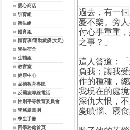
愛心商店
過去，有一個
訓育組
憂不樂。旁人
衛生組
付心事重重，
體育組
之事？」
體育班/運動績優(女足)
學生宿舍
生輔組
這人答道：「
教官室
負我；讓我受
健康中心
作的種種，總
品德教育專區
我現在的處境
反霸凌專線電話
深仇大恨，不
性別平等教育委員會
憂瞋惱、寢食
學務處章則
學生手冊
回學務處首頁