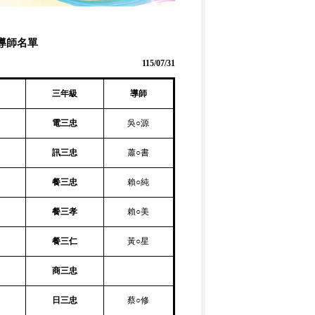
導師名單
115/07/31
三年級
導師
電三忠
吳○源
訊三忠
蕭○書
餐三忠
賴○純
餐三孝
賴○美
餐三仁
黃
○
星
商三忠
日三忠
蔡○修