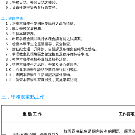
８．學務日誌、導師日誌之核閱。
９．負責性別平等教育行政業務。
二．導師導務
１．培養本班學生愛國家愛民族之高尚情操。
２．協助學校發展校務。
３．主持本班班務。
４．出席各種會議並執行各種會議有關之決議案。
５．檢查本班學生之服裝儀容，安全檢查。
６．擔任紀念週、升降旗、自習課及各種集合結隊之點名。
７．掌理教室及環境區之整潔檢查及秩序維持等事項。
８．領導本班學生校外參觀及校外活動。
９．指導本班學生之思想、學業及身心健康等。
１０．召集本班學生談話並隨時舉行個別談話。
１１．查閱本班學生生活週記及課外讀物。
１２．調查本班學生家庭狀況，實施家庭訪問。
三．學務處重點工作
重 點 工 作
工作要項
校園霸凌亂象是國內皆有的問題，嚴重
一、
推動友善校園，營造良好的