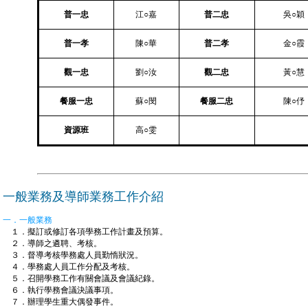
普一忠
江○嘉
普二忠
吳○穎
普一孝
陳○華
普二孝
金○霞
觀一忠
劉○汝
觀二忠
黃○慧
餐服一忠
蘇○閔
餐服二忠
陳○伃
資源班
高○雯
一般業務及導師業務工作介紹
一．一般業務
１．擬訂或修訂各項學務工作計畫及預算。
２．導師之遴聘、考核。
３．督導考核學務處人員勤惰狀況。
４．學務處人員工作分配及考核。
５．召開學務工作有關會議及會議紀錄。
６．執行學務會議決議事項。
７．辦理學生重大偶發事件。