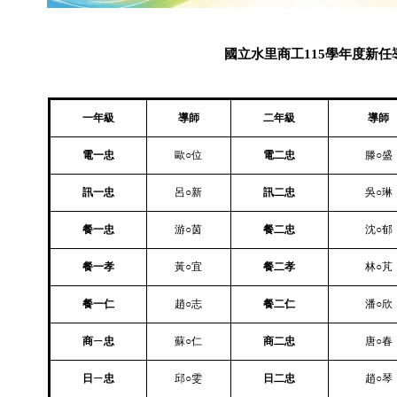
國立水里商工
115
學年度新任
一年級
導師
二年級
導師
電一忠
歐○位
電二忠
滕
○
盛
訊一忠
呂○新
訊二忠
吳○琳
餐一忠
游○茵
餐二忠
沈○郁
餐一孝
黃○宜
餐二孝
林○芃
餐一仁
趙
○
志
餐二仁
潘
○
欣
商ㄧ忠
蘇○仁
商二忠
唐○春
日ㄧ忠
邱○雯
日二忠
趙○琴