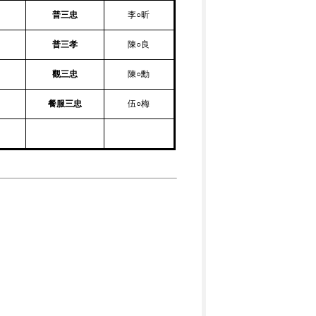
普三忠
李○昕
普三孝
陳○良
觀三忠
陳○勳
餐服三忠
伍○梅