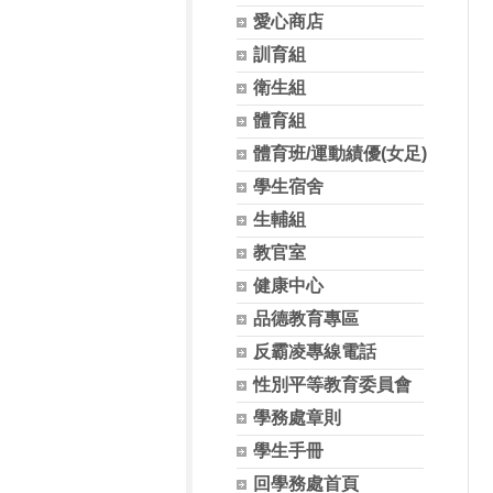
愛心商店
訓育組
衛生組
體育組
體育班/運動績優(女足)
學生宿舍
生輔組
教官室
健康中心
品德教育專區
反霸凌專線電話
性別平等教育委員會
學務處章則
學生手冊
回學務處首頁