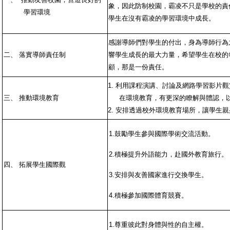
象，因此防制校園，霸凌不只是學校的責
學習環境
學生在沒有霸凌的學習環境中成長。
感謝導師們對學生的付出，身為導師行為
二、
落實導師責任制
響學生成長的最大力量，希望學生在校的
顧，那是一份責任。
1.
利用課程演講、討論及網路學習影片觀
三、
推動環境教育
在環境教育，有更深的瞭解與體認，
2.
安排透過校外環境教育場所，讓學生親
1.
鼓勵學生參與國際學術交流活動。
2.
積極提升外語能力，赴國外教育旅行。
四、
拓展學生國際觀
3.
安排與友善國家進行交換學生。
4.
積極參加國際體育競賽。
1.
尊重彼此對身體與性的自主權。