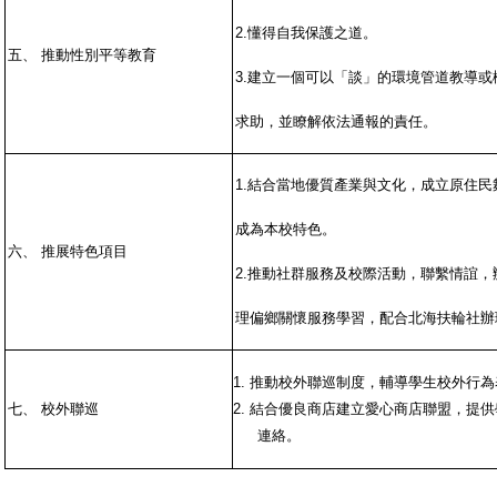
2.
懂得自我保護之道。
五、
推動性別平等教育
3.
建立一個可以「談」的環境管道教導或
求助，並瞭解依法通報的責任。
1.
結合當地優質產業與文化，成立原住民
成為本校特色。
六、
推展特色項目
2.
推動社群服務及校際活動，聯繫情誼，
理偏鄉關懷服務學習，配合北海扶輪社辦
1.
推動校外聯巡制度，輔導學生校外行為
七、
校外聯巡
2.
結合優良商店建立愛心商店聯盟，提供
連絡。