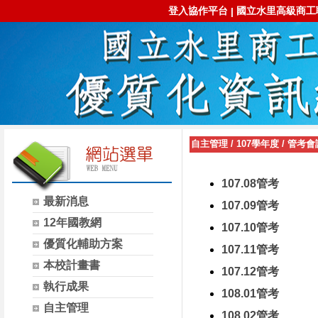
登入協作平台
國立水里高級商工
|
自主管理
/
107學年度
/
管考會
107.08管考
最新消息
107.09管考
12年國教網
107.10管考
優質化輔助方案
107.11管考
本校計畫書
107.12管考
執行成果
108.01管考
自主管理
108.02管考