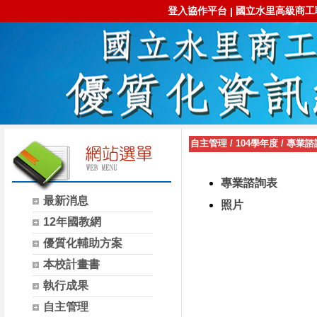
登入協作平台
國立水里高級商工
|
自主管理
/
104學年度
/
專業諮
專業諮詢表
最新消息
照片
12年國教網
優質化輔助方案
本校計畫書
執行成果
自主管理