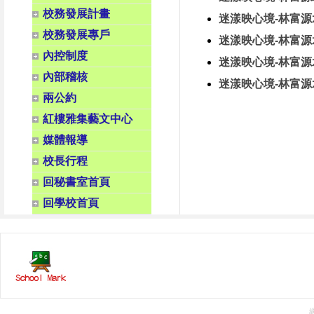
校務發展計畫
迷漾映心境-林富
校務發展專戶
迷漾映心境-林富
內控制度
迷漾映心境-林富
內部稽核
迷漾映心境-林富
兩公約
紅樓雅集藝文中心
媒體報導
校長行程
回秘書室首頁
回學校首頁