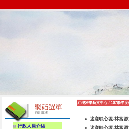
紅樓雅集藝文中心
/
107學年
迷漾映心境-林富源
行政人員介紹
迷漾映心境-林富源